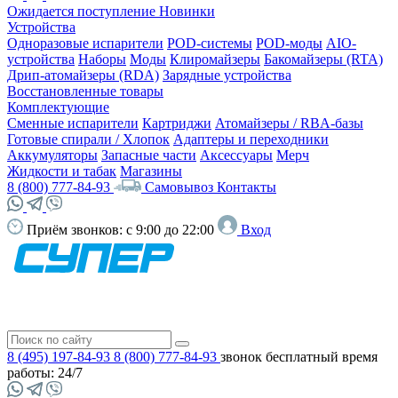
Ожидается поступление
Новинки
Устройства
Одноразовые испарители
POD-системы
POD-моды
AIO-
устройства
Наборы
Моды
Клиромайзеры
Бакомайзеры (RTA)
Дрип-атомайзеры (RDA)
Зарядные устройства
Восстановленные товары
Комплектующие
Сменные испарители
Картриджи
Атомайзеры / RBA-базы
Готовые спирали / Хлопок
Адаптеры и переходники
Аккумуляторы
Запасные части
Аксессуары
Мерч
Жидкости и табак
Магазины
8 (800) 777-84-93
Самовывоз
Контакты
Приём звонков:
с 9:00 до 22:00
Вход
8 (495) 197-84-93
8 (800) 777-84-93
звонок бесплатный
время
работы: 24/7