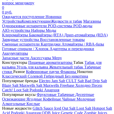
вопрос менеджеру
0
0 руб.
Ожидается поступление
Новинки
Устройства
Комплектующие
Жидкости и табак
Магазины
Одноразовые испарители
POD-системы
POD-моды
AIO-устройства
Наборы
Моды
Клиромайзеры
Бакомайзеры (RTA)
Дрип-атомайзеры (RDA)
Зарядные устройства
Восстановленные товары
Сменные испарители
Картриджи
Атомайзеры / RBA-базы
Готовые спирали / Хлопок
Адаптеры и переходники
Аккумуляторы
Запасные части
Аксессуары
Мерч
Конструкторы
Пищевые ароматизаторы
Табак
Табак для
кальяна
Уголь для кальяна
Жевательный табак
Табачные
стики
Разное
Кофеиновые паучи
Флаконы
Никотин
Классический
Солевой
Гибридный
Без никотина
Популярные бренды
Electro Jam Salt
CULT Salt
Bad Drip Salt
Blaze Salt
Maxwells Salt
Maxwells Freebase
Холодно Песец
Catch!
Loot Salt
Podonki Анархия
Популярные вкусы
Фруктовые
Табачные
Десертные
Освежающие
Ягодные
Кофейные
Чайные
Молочные
Алкогольные
Кислые
Новые жидкости
Glitch Sauce Iced Out Salt
Loot Salt
Hotspot Salt
Acid
Podonki Анархия
ODB Juice
Genetic Code
Zombie Juices