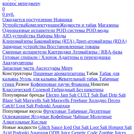
вопрос менеджеру
0
0 руб.
Ожидается поступление
Новинки
Устройства
Комплектующие
Жидкости и табак
Магазины
Одноразовые испарители
POD-системы
POD-моды
AIO-устройства
Наборы
Моды
Клиромайзеры
Бакомайзеры (RTA)
Дрип-атомайзеры (RDA)
Зарядные устройства
Восстановленные товары
Сменные испарители
Картриджи
Атомайзеры / RBA-базы
Готовые спирали / Хлопок
Адаптеры и переходники
Аккумуляторы
Запасные части
Аксессуары
Мерч
Конструкторы
Пищевые ароматизаторы
Табак
Табак для
кальяна
Уголь для кальяна
Жевательный табак
Табачные
стики
Разное
Кофеиновые паучи
Флаконы
Никотин
Классический
Солевой
Гибридный
Без никотина
Популярные бренды
Electro Jam Salt
CULT Salt
Bad Drip Salt
Blaze Salt
Maxwells Salt
Maxwells Freebase
Холодно Песец
Catch!
Loot Salt
Podonki Анархия
Популярные вкусы
Фруктовые
Табачные
Десертные
Освежающие
Ягодные
Кофейные
Чайные
Молочные
Алкогольные
Кислые
Новые жидкости
Glitch Sauce Iced Out Salt
Loot Salt
Hotspot Salt
Acid
Podonki Анархия
ODB Juice
Genetic Code
Zombie Juices