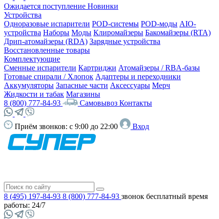
Ожидается поступление
Новинки
Устройства
Одноразовые испарители
POD-системы
POD-моды
AIO-
устройства
Наборы
Моды
Клиромайзеры
Бакомайзеры (RTA)
Дрип-атомайзеры (RDA)
Зарядные устройства
Восстановленные товары
Комплектующие
Сменные испарители
Картриджи
Атомайзеры / RBA-базы
Готовые спирали / Хлопок
Адаптеры и переходники
Аккумуляторы
Запасные части
Аксессуары
Мерч
Жидкости и табак
Магазины
8 (800) 777-84-93
Самовывоз
Контакты
Приём звонков:
с 9:00 до 22:00
Вход
8 (495) 197-84-93
8 (800) 777-84-93
звонок бесплатный
время
работы: 24/7